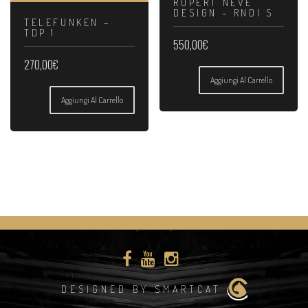
RUPERT NEVE
DESIGN – RNDI S
TELEFUNKEN –
TDP 1
550,00
€
270,00
€
Aggiungi Al Carrello
Aggiungi Al Carrello
DESIGNED BY SMARTCAT