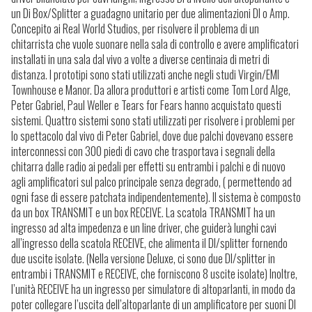
un Di Box/Splitter a guadagno unitario per due alimentazioni DI o Amp.
Concepito ai Real World Studios, per risolvere il problema di un
chitarrista che vuole suonare nella sala di controllo e avere amplificatori
installati in una sala dal vivo a volte a diverse centinaia di metri di
distanza. I prototipi sono stati utilizzati anche negli studi Virgin/EMI
Townhouse e Manor. Da allora produttori e artisti come Tom Lord Alge,
Peter Gabriel, Paul Weller e Tears for Fears hanno acquistato questi
sistemi. Quattro sistemi sono stati utilizzati per risolvere i problemi per
lo spettacolo dal vivo di Peter Gabriel, dove due palchi dovevano essere
interconnessi con 300 piedi di cavo che trasportava i segnali della
chitarra dalle radio ai pedali per effetti su entrambi i palchi e di nuovo
agli amplificatori sul palco principale senza degrado, ( permettendo ad
ogni fase di essere patchata indipendentemente). Il sistema è composto
da un box TRANSMIT e un box RECEIVE. La scatola TRANSMIT ha un
ingresso ad alta impedenza e un line driver, che guiderà lunghi cavi
all’ingresso della scatola RECEIVE, che alimenta il DI/splitter fornendo
due uscite isolate. (Nella versione Deluxe, ci sono due DI/splitter in
entrambi i TRANSMIT e RECEIVE, che forniscono 8 uscite isolate) Inoltre,
l’unità RECEIVE ha un ingresso per simulatore di altoparlanti, in modo da
poter collegare l’uscita dell’altoparlante di un amplificatore per suoni DI