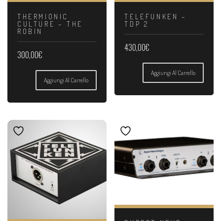
THERMIONIC
TELEFUNKEN –
CULTURE – THE
TDP 2
ROBIN
430,00
€
300,00
€
Aggiungi Al Carrello
Aggiungi Al Carrello