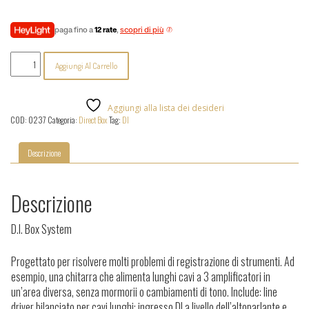
paga fino a
12 rate
,
scopri di più
Smart
Aggiungi Al Carrello
Research
-
Smart
Guitar
Aggiungi alla lista dei desideri
DI
COD:
0237
Categoria:
Direct Box
Tag:
DI
quantità
Descrizione
Descrizione
D.I. Box System
Progettato per risolvere molti problemi di registrazione di strumenti. Ad
esempio, una chitarra che alimenta lunghi cavi a 3 amplificatori in
un’area diversa, senza mormorii o cambiamenti di tono. Include: line
driver bilanciato per cavi lunghi; ingresso DI a livello dell’altoparlante e