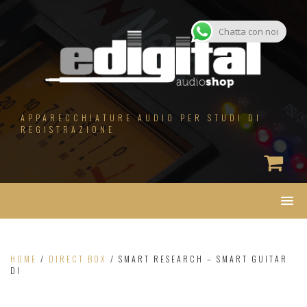
Salta
al
contenuto
Chatta con noi
APPARECCHIATURE AUDIO PER STUDI DI
REGISTRAZIONE
HOME
/
DIRECT BOX
/ SMART RESEARCH – SMART GUITAR
DI