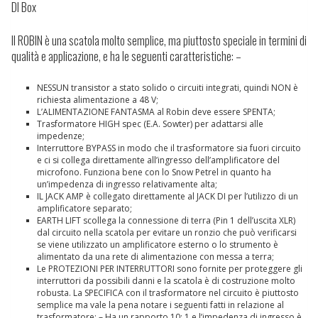
DI Box
Il ROBIN è una scatola molto semplice, ma piuttosto speciale in termini di
qualità e applicazione, e ha le seguenti caratteristiche: –
NESSUN transistor a stato solido o circuiti integrati, quindi NON è
richiesta alimentazione a 48 V;
L’ALIMENTAZIONE FANTASMA al Robin deve essere SPENTA;
Trasformatore HIGH spec (E.A. Sowter) per adattarsi alle
impedenze;
Interruttore BYPASS in modo che il trasformatore sia fuori circuito
e ci si collega direttamente all’ingresso dell’amplificatore del
microfono. Funziona bene con lo Snow Petrel in quanto ha
un’impedenza di ingresso relativamente alta;
IL JACK AMP è collegato direttamente al JACK DI per l’utilizzo di un
amplificatore separato;
EARTH LIFT scollega la connessione di terra (Pin 1 dell’uscita XLR)
dal circuito nella scatola per evitare un ronzio che può verificarsi
se viene utilizzato un amplificatore esterno o lo strumento è
alimentato da una rete di alimentazione con messa a terra;
Le PROTEZIONI PER INTERRUTTORI sono fornite per proteggere gli
interruttori da possibili danni e la scatola è di costruzione molto
robusta. La SPECIFICA con il trasformatore nel circuito è piuttosto
semplice ma vale la pena notare i seguenti fatti in relazione al
trasformatore: – Ha un rapporto 10: 1 e l’impedenza di ingresso è