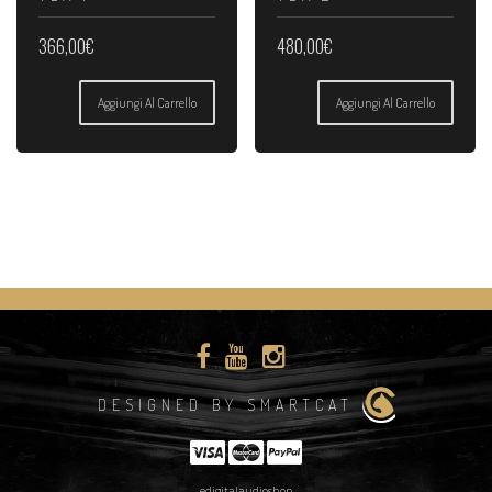
366,00
€
480,00
€
Aggiungi Al Carrello
Aggiungi Al Carrello
DESIGNED BY SMARTCAT
edigitalaudioshop