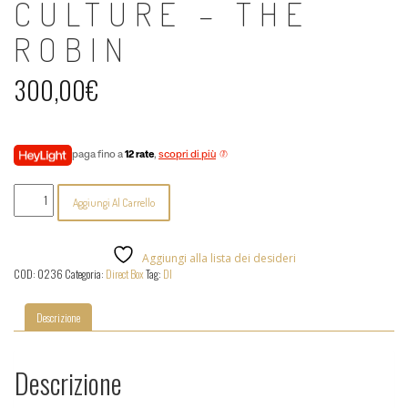
CULTURE – THE
ROBIN
300,00
€
paga fino a
12 rate
,
scopri di più
Thermionic
Aggiungi Al Carrello
Culture
-
The
Robin
Aggiungi alla lista dei desideri
quantità
COD:
0236
Categoria:
Direct Box
Tag:
DI
Descrizione
Descrizione