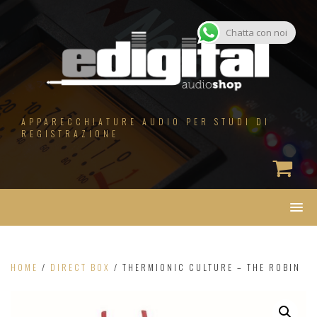
Salta
al
contenuto
Chatta con noi
APPARECCHIATURE AUDIO PER STUDI DI
REGISTRAZIONE
HOME
/
DIRECT BOX
/ THERMIONIC CULTURE – THE ROBIN