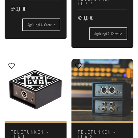
TDP 2
550,00
€
430,00
€
Aggiungi Al Carrello
Aggiungi Al Carrello
TELEFUNKEN –
TELEFUNKEN –
TDA 1
TDA 2