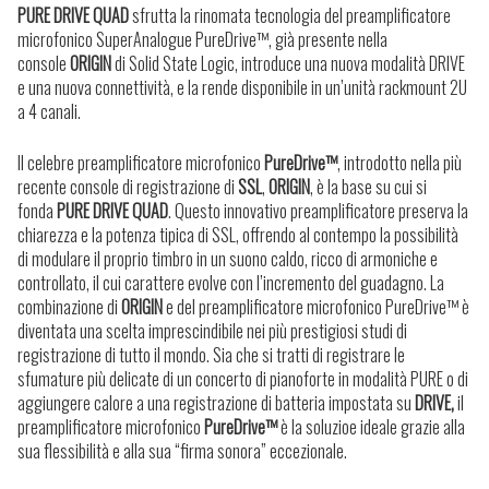
PURE DRIVE QUAD
sfrutta la rinomata tecnologia del preamplificatore
microfonico SuperAnalogue PureDrive™, già presente nella
console
ORIGIN
di Solid State Logic, introduce una nuova modalità DRIVE
e una nuova connettività, e la rende disponibile in un’unità rackmount 2U
a 4 canali.
Il celebre preamplificatore microfonico
PureDrive™
, introdotto nella più
recente console di registrazione di
SSL
,
ORIGIN
, è la base su cui si
fonda
PURE DRIVE QUAD
. Questo innovativo preamplificatore preserva la
chiarezza e la potenza tipica di SSL, offrendo al contempo la possibilità
di modulare il proprio timbro in un suono caldo, ricco di armoniche e
controllato, il cui carattere evolve con l’incremento del guadagno. La
combinazione di
ORIGIN
e del preamplificatore microfonico PureDrive™ è
diventata una scelta imprescindibile nei più prestigiosi studi di
registrazione di tutto il mondo. Sia che si tratti di registrare le
sfumature più delicate di un concerto di pianoforte in modalità PURE o di
aggiungere calore a una registrazione di batteria impostata su
DRIVE,
il
preamplificatore microfonico
PureDrive™
è la soluzioe ideale grazie alla
sua flessibilità e alla sua “firma sonora” eccezionale.