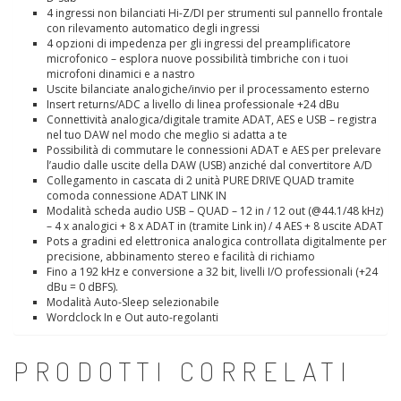
4 ingressi non bilanciati Hi-Z/DI per strumenti sul pannello frontale
con rilevamento automatico degli ingressi
4 opzioni di impedenza per gli ingressi del preamplificatore
microfonico – esplora nuove possibilità timbriche con i tuoi
microfoni dinamici e a nastro
Uscite bilanciate analogiche/invio per il processamento esterno
Insert returns/ADC a livello di linea professionale +24 dBu
Connettività analogica/digitale tramite ADAT, AES e USB – registra
nel tuo DAW nel modo che meglio si adatta a te
Possibilità di commutare le connessioni ADAT e AES per prelevare
l’audio dalle uscite della DAW (USB) anziché dal convertitore A/D
Collegamento in cascata di 2 unità PURE DRIVE QUAD tramite
comoda connessione ADAT LINK IN
Modalità scheda audio USB – QUAD – 12 in / 12 out (@44.1/48 kHz)
– 4 x analogici + 8 x ADAT in (tramite Link in) / 4 AES + 8 uscite ADAT
Pots a gradini ed elettronica analogica controllata digitalmente per
precisione, abbinamento stereo e facilità di richiamo
Fino a 192 kHz e conversione a 32 bit, livelli I/O professionali (+24
dBu = 0 dBFS).
Modalità Auto-Sleep selezionabile
Wordclock In e Out auto-regolanti
PRODOTTI CORRELATI