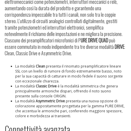
elettromeccanici come potenziometri, interruttori meccanici o relè,
aumentando così la durata del prodotto e garantendo una
corrispondenza impeccabile tra tutti i canali, non solo tra le coppie
stereo. L’utilizzo di circuiti analogici controllati digitalmente, gestiti
tramite potenziometri ed interruttori elettronici, semplifica
notevolmente il richiamo delle impostazioni e ne migliora la precisione.
Ciascuno dei preamplificatori microfonici di P
URE DRIVE QUAD
può
essere commutato in modo indipendente tra tre diverse modalità
DRIVE
:
Clean, Classic Drive e Asymmetric Drive.
La modalità
Clean
presenta il rinomato preamplificatore lineare
SSL con un livello di rumore di fondo estremamente basso, noto
per la sua capacità di catturare in modo fedele il suono sorgente
con eccezionale chiarezza.
La modalità
Classic Drive
è la modalità simmetrica che genera
principalmente armoniche dispari, offrendo il noto suono
presente sulla console ORIGIN.
La modalità
Asymmetric Drive
presenta una nuova opzione di
colorazione appositamente progettata per la gamma PURE DRIVE,
che accentua le armoniche pari, conferendo maggiore spessore,
colore e morbidezza ai transienti.
Connettività avanzata