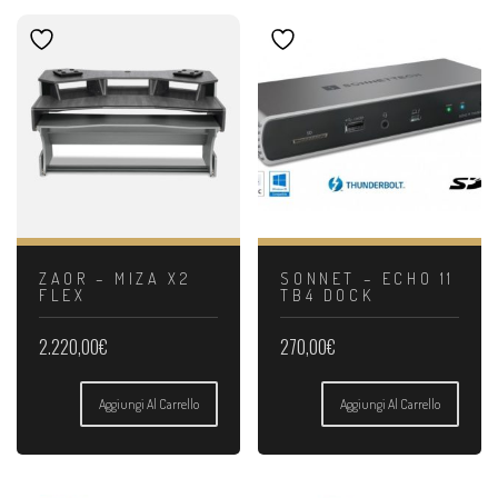
ZAOR – MIZA X2
SONNET – ECHO 11
FLEX
TB4 DOCK
2.220,00
€
270,00
€
Aggiungi Al Carrello
Aggiungi Al Carrello