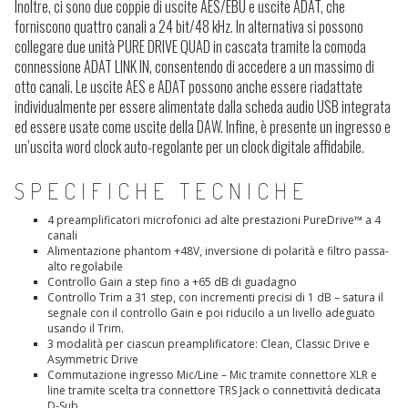
Inoltre, ci sono due coppie di uscite AES/EBU e uscite ADAT, che
forniscono quattro canali a 24 bit/48 kHz. In alternativa si possono
collegare due unità PURE DRIVE QUAD in cascata tramite la comoda
connessione ADAT LINK IN, consentendo di accedere a un massimo di
otto canali. Le uscite AES e ADAT possono anche essere riadattate
individualmente per essere alimentate dalla scheda audio USB integrata
ed essere usate come uscite della DAW. Infine, è presente un ingresso e
un’uscita word clock auto-regolante per un clock digitale affidabile.
SPECIFICHE TECNICHE
4 preamplificatori microfonici ad alte prestazioni PureDrive™ a 4
canali
Alimentazione phantom +48V, inversione di polarità e filtro passa-
alto regolabile
Controllo Gain a step fino a +65 dB di guadagno
Controllo Trim a 31 step, con incrementi precisi di 1 dB – satura il
segnale con il controllo Gain e poi riducilo a un livello adeguato
usando il Trim.
3 modalità per ciascun preamplificatore: Clean, Classic Drive e
Asymmetric Drive
Commutazione ingresso Mic/Line – Mic tramite connettore XLR e
line tramite scelta tra connettore TRS Jack o connettività dedicata
D-Sub