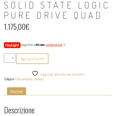
SOLID STATE LOGIC
PURE DRIVE QUAD
1.175,00
€
paga fino a
24 rate
,
scopri di più
Solid
Aggiungi Al Carrello
State
Logic
PURE
DRIVE
Aggiungi alla lista dei desideri
Quad
Categorie:
Preamplificatori
,
Accessori
quantità
Descrizione
Descrizione