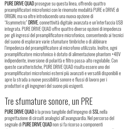
PURE DRIVE QUAD
prosegue su questa linea, offrendo quattro
preamplificatori microfonici con le rinomate modalità PURE e DRIVE di
ORIGIN, ma va oltre introducendo una nuova opzione di
“Asymmetric”
DRIVE
, connettività digitale avanzata e un’interfaccia USB
integrata. PURE DRIVE QUAD offre quattro diverse opzioni di impedenza
per gli ingressi del preamplificatore microfonico, consentendo ai tecnici
del suono di esplorare varie sfumature timbriche o di abbinare
l’impedenza del preamplificatore al microfono utilizzato. Inoltre, ogni
preamplificatore microfonico è dotato di alimentazione phantom +48V
indipendente, inversione di polarità e filtro passa-alto regolabile. Con
queste caratteristiche, PURE DRIVE QUAD risulta essere uno dei
preamplificatori microfonici esterni più avanzati e versatili disponibili e
apre la strada a nuove possibilità sonore e flussi di lavoro per i
produttori e gli ingegneri del suono più esigenti.
Tre sfumature sonore, un PRE
PURE DRIVE QUAD
è la prova tangibile dell’impegno di
SSL
nella
progettazione di circuiti analogici all’avanguardia. Nel percorso del
segnale di
PURE DRIVE QUAD
non si fa ricorso a componenti