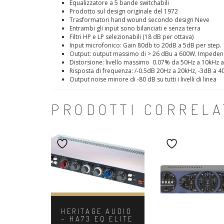
Equalizzatore a 5 bande switchabili
Prodotto sul design originale del 1972
Trasformatori hand wound secondo design Neve
Entrambi gli input sono bilanciati e senza terra
Filtri HP e LP selezionabili (18 dB per ottava)
Input microfonico: Gain 80db to 20dB a 5dB per step.
Output: output massimo di > 26 dBu a 600W. Impeden
Distorsione: livello massimo 0.07% da 50Hz a 10kHz a
Risposta di frequenza: /-0.5dB 20Hz a 20kHz, -3dB a 4
Output noise minore di -80 dB su tutti i livelli di linea
PRODOTTI CORRELA
HERITAGE AUDIO
– HA73 EQ ELITE