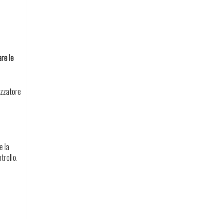
are le
izzatore
e la
trollo.