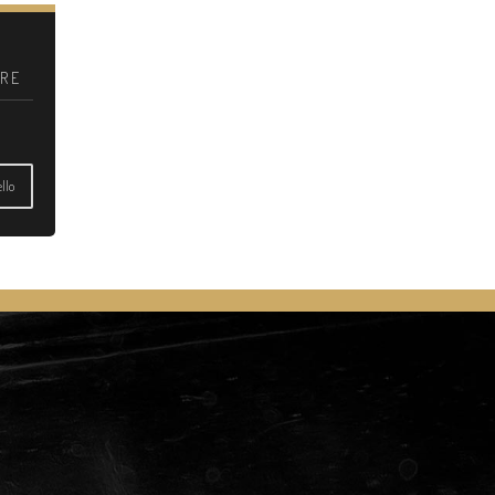
RE
llo