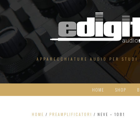
Salta
al
contenuto
APPARECCHIATURE AUDIO PER STUDI
HOME
SHOP
B
HOME
/
PREAMPLIFICATORI
/ NEVE – 1081