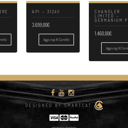
ORE
API – 3124V
CHANDLER
LIMITED –
GERMANIUM P
3.699,00
€
1.460,00
€
rrello
Aggiungi Al Carrello
Aggiungi Al Carre
DESIGNED BY SMARTCAT
edigitalaudioshop