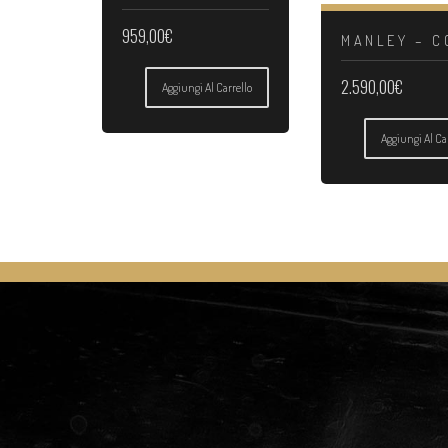
959,00
€
MANLEY – C
2.590,00
€
Aggiungi Al Carrello
Aggiungi Al Ca