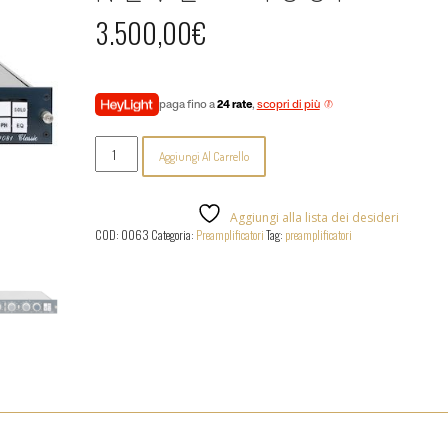
3.500,00
€
paga fino a
24 rate
,
scopri di più
Neve
Aggiungi Al Carrello
-
1081
quantità
Aggiungi alla lista dei desideri
COD:
0063
Categoria:
Preamplificatori
Tag:
preamplificatori