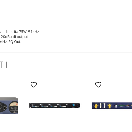
za di uscita 75W @1kHz
 20dBu di output
0kHz. EQ Out.
TI