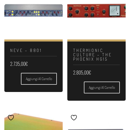
NEVE – 8801
THERMIONIC
CULTURE – THE
PHOENIX HG15
2.735,00
€
2.805,00
€
Aggiungi Al Carrello
Aggiungi Al Carrello