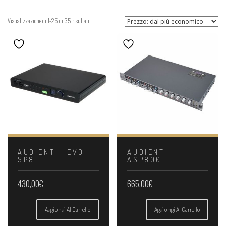
Prezzo:
Visualizzazione di 1-25 di 35 risultati
dal
più
economico
AUDIENT – EVO
AUDIENT –
SP8
ASP800
430,00
€
665,00
€
Aggiungi Al Carrello
Aggiungi Al Carrello