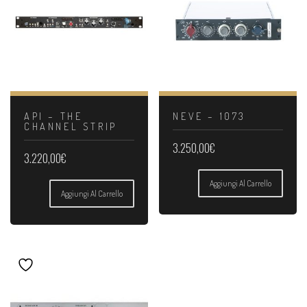
API – THE
NEVE – 1073
CHANNEL STRIP
3.250,00
€
3.220,00
€
Aggiungi Al Carrello
Aggiungi Al Carrello