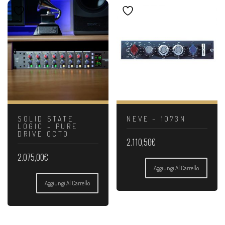
SOLID STATE
NEVE – 1073N
LOGIC – PURE
DRIVE OCTO
2.110,50
€
2.075,00
€
Aggiungi Al Carrello
Aggiungi Al Carrello