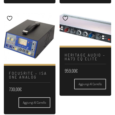
HERITAGE AUDIO –
HA73 EQ ELITE
959,00
€
FOCUSRITE – ISA
ONE ANALOG
Aggiungi Al Carrello
730,00
€
Aggiungi Al Carrello