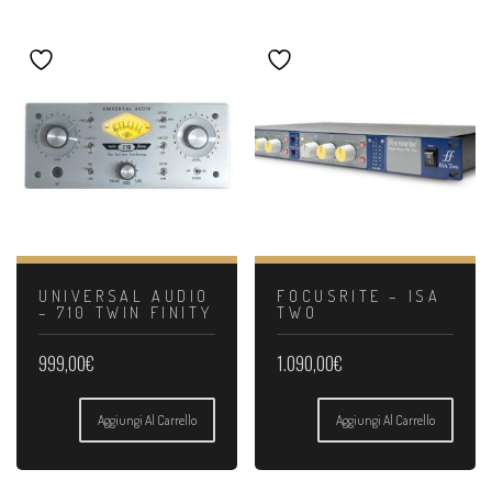
UNIVERSAL AUDIO
FOCUSRITE – ISA
– 710 TWIN FINITY
TWO
999,00
€
1.090,00
€
Aggiungi Al Carrello
Aggiungi Al Carrello