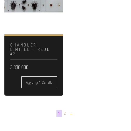
CHANDLER
LIMITED – REDD
47
3.330,00
€
Aggiungi Al Carrello
1
2
→