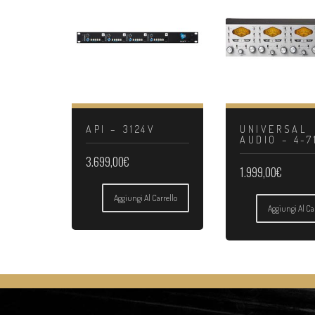
API – 3124V
UNIVERSAL
AUDIO – 4-7
3.699,00
€
1.999,00
€
Aggiungi Al Carrello
Aggiungi Al Ca