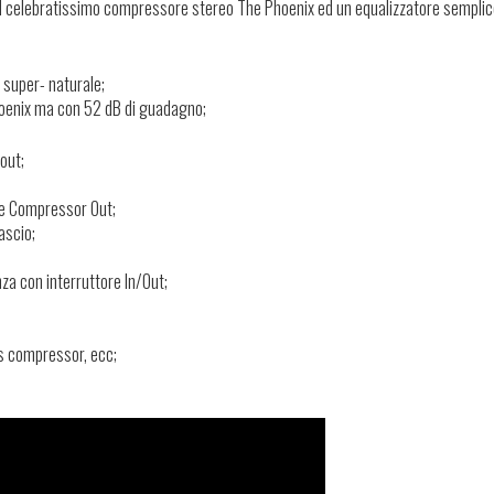
al celebratissimo compressore stereo The Phoenix ed un equalizzatore sempli
 super- naturale;
oenix ma con 52 dB di guadagno;
out;
one Compressor Out;
ascio;
za con interruttore In/Out;
us compressor, ecc;