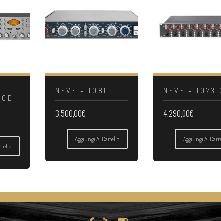
NEVE – 1081
NEVE – 1073 
10D
3.500,00
€
4.290,00
€
Aggiungi Al Carrello
Aggiungi Al Carre
rrello