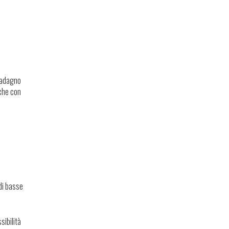
uadagno
nche con
 di basse
sibilità