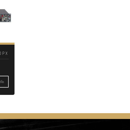
OPX
llo