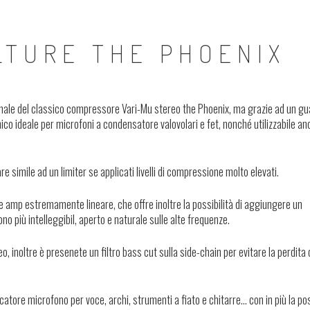
LTURE THE PHOENIX
anale del classico compressore Vari-Mu stereo the Phoenix, ma grazie ad un g
co ideale per microfoni a condensatore valovolari e fet, nonché utilizzabile a
 simile ad un limiter se applicati livelli di compressione molto elevati.
 amp estremamente lineare, che offre inoltre la possibilità di aggiungere un
no più intelleggibil, aperto e naturale sulle alte frequenze.
, inoltre è presenete un filtro bass cut sulla side-chain per evitare la perdita
tore microfono per voce, archi, strumenti a fiato e chitarre… con in più la pos