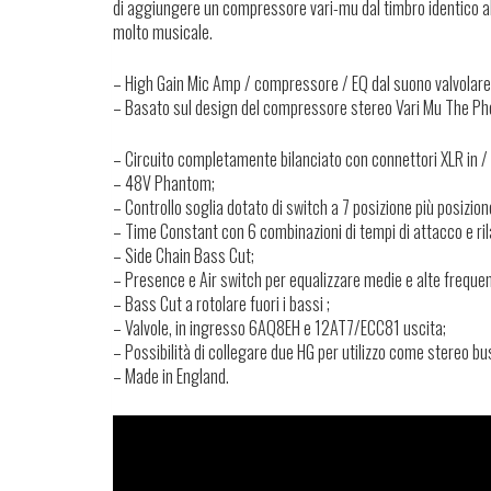
di aggiungere un compressore vari-mu dal timbro identico 
molto musicale.
– High Gain Mic Amp / compressore / EQ dal suono valvolare
– Basato sul design del compressore stereo Vari Mu The Ph
– Circuito completamente bilanciato con connettori XLR in / 
– 48V Phantom;
– Controllo soglia dotato di switch a 7 posizione più posizi
– Time Constant con 6 combinazioni di tempi di attacco e ril
– Side Chain Bass Cut;
– Presence e Air switch per equalizzare medie e alte frequen
– Bass Cut a rotolare fuori i bassi ;
– Valvole, in ingresso 6AQ8EH e 12AT7/ECC81 uscita;
– Possibilità di collegare due HG per utilizzo come stereo b
– Made in England.