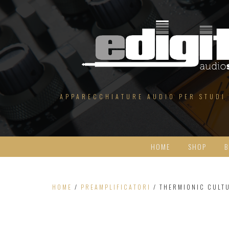
Salta
al
contenuto
APPARECCHIATURE AUDIO PER STUDI
HOME
SHOP
B
HOME
/
PREAMPLIFICATORI
/ THERMIONIC CULTU