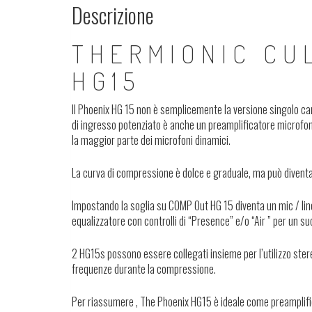
Descrizione
THERMIONIC CU
HG15
Il Phoenix HG 15 non è semplicemente la versione singolo c
di ingresso potenziato è anche un preamplificatore microfoni
la maggior parte dei microfoni dinamici.
La curva di compressione è dolce e graduale, ma può diventare
Impostando la soglia su COMP Out HG 15 diventa un mic / line
equalizzatore con controlli di “Presence” e/o “Air ” per un suo
2 HG15s possono essere collegati insieme per l’utilizzo stereo
frequenze durante la compressione.
Per riassumere , The Phoenix HG15 è ideale come preamplifica