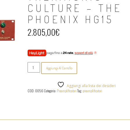
CULTURE – THE
PHOENIX HG15
2.805,00
€
paga fino a
24 rate
,
scopri di più
Thermionic
Aggiungi Al Carrello
Culture
-
The
Phoenix
Aggiungi alla lista dei desideri
HG15
COD:
0056
Categoria:
Preamplificatori
Tag:
preamplificatori
quantità