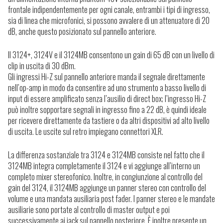
frontale indipendentemente per ogni canale, entrambi i tipi di ingresso,
sia di linea che microfonici, si possono avvalere di un attenuatore di 20
dB, anche questo posizionato sul pannello anteriore.
Il 3124+, 3124V e il 3124MB consentono un gain di 65 dB con un livello di
clip in uscita di 30 dBm.
Gli ingressi Hi-Z sul pannello anteriore manda il segnale direttamente
nell’op-amp in modo da consentire ad uno strumento a basso livello di
input di essere amplificato senza l’ausilio di direct box; l’ingresso Hi-Z
può inoltre sopportare segnali in ingresso fino a 22 dB, è quindi ideale
per ricevere direttamente da tastiere o da altri dispositivi ad alto livello
di uscita. Le uscite sul retro impiegano connettori XLR.
La differenza sostanziale tra 3124 e 3124MB consiste nel fatto che il
3124MB integra completamente il 3124 e vi aggiunge all’interno un
completo mixer stereofonico. Inoltre, in congiunzione al controllo del
gain del 3124, il 3124MB aggiunge un panner stereo con controllo del
volume e una mandata ausiliaria post fader. I panner stereo e le mandate
ausiliarie sono portate al controllo di master output e poi
successivamente ai jack sul pannello posteriore. È inoltre presente un