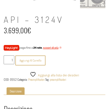
API – 3124V
3.699,00
€
paga fino a
24 rate
,
scopri di più
API
Aggiungi Al Carrello
-
3124V
quantità
Aggiungi alla lista dei desideri
COD:
0552
Categoria:
Preamplificatori
Tag:
preamplificatori
Descrizione
Descrizione