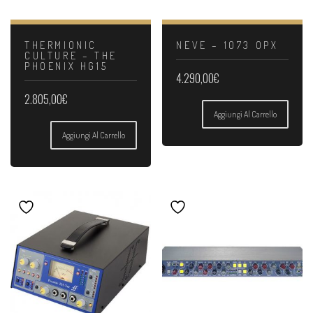
THERMIONIC
NEVE – 1073 OPX
CULTURE – THE
PHOENIX HG15
4.290,00
€
2.805,00
€
Aggiungi Al Carrello
Aggiungi Al Carrello