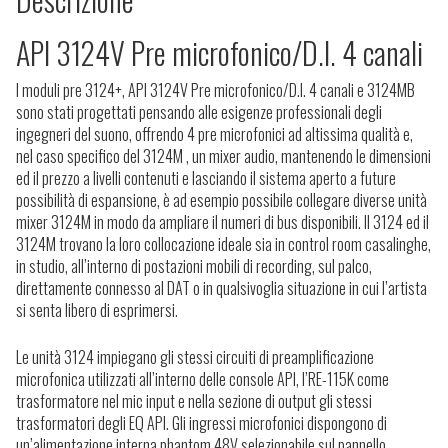
API 3124V Pre microfonico/D.I. 4 canali
I moduli pre 3124+, API 3124V Pre microfonico/D.I. 4 canali e 3124MB
sono stati progettati pensando alle esigenze professionali degli
ingegneri del suono, offrendo 4 pre microfonici ad altissima qualità e,
nel caso specifico del 3124M , un mixer audio, mantenendo le dimensioni
ed il prezzo a livelli contenuti e lasciando il sistema aperto a future
possibilità di espansione, è ad esempio possibile collegare diverse unità
mixer 3124M in modo da ampliare il numeri di bus disponibili. Il 3124 ed il
3124M trovano la loro collocazione ideale sia in control room casalinghe,
in studio, all’interno di postazioni mobili di recording, sul palco,
direttamente connesso al DAT o in qualsivoglia situazione in cui l’artista
si senta libero di esprimersi.
Le unità 3124 impiegano gli stessi circuiti di preamplificazione
microfonica utilizzati all’interno delle console API, l’RE-115K come
trasformatore nel mic input e nella sezione di output gli stessi
trasformatori degli EQ API. Gli ingressi microfonici dispongono di
un’alimentazione interna phantom 48V selezionabile sul pannello