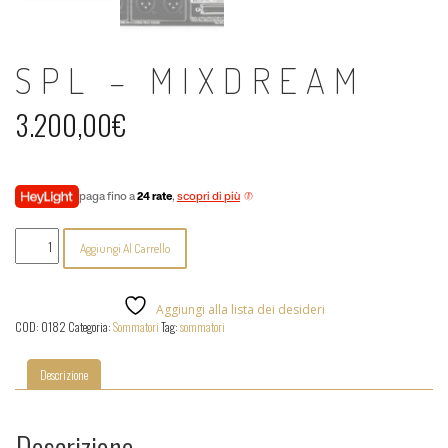
SPL – MIXDREAM
3.200,00
€
paga fino a
24 rate
,
scopri di più
Spl
Aggiungi Al Carrello
-
MixDream
quantità
Aggiungi alla lista dei desideri
COD:
0182
Categoria:
Sommatori
Tag:
sommatori
Descrizione
Descrizione