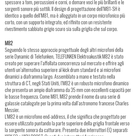
spessore a tom, percussioni e corni, o domare voci le più brillanti e le
sorgenti sonore più sottili. Il design di progettazione dell’M81-SH è
identico a quello dell’M81, ma è alloggiato in un corpo microfonico più
corto, con un supporto integrato, ed rifinito con un resistente
rivestimento sabbiato grigio scuro sia sulla griglia che sul corpo.
M82
Seguendo lo stesso approccio progettuale degli altri microfoni della
serie Dynamic di Telefunken, TELEFUNKEN Elektroakustik M82 è stato
creato per superare l’affollata concorrenza sul mercato e offrire agli
utenti un’alternativa superiore al kick drum standard e ai microfoni
dinamici a diaframma largo. Assemblato a mano e testato nella
struttura di CT, negli Stati Uniti, l’M82 è un robusto microfono dinamico
che presenta un ampio diaframma da 35 mm con eccellenti capacità per
le basse frequenza. Come M81, M82 prende il nome da una serie di
galassie catalogate per la prima volta dall’astronomo francese Charles
Messier.
L’M82 è un microfono
end-address
, il che significa che progettato per
essere utilizzato puntando la parte superiore della griglia frontale verso
la sorgente sonora da catturare. Presenta due interruttori EQ separati: