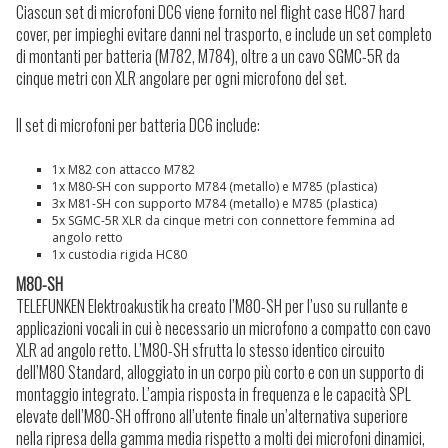
Ciascun set di microfoni DC6 viene fornito nel flight case HC87 hard
cover, per impieghi evitare danni nel trasporto, e include un set completo
di montanti per batteria (M782, M784), oltre a un cavo SGMC-5R da
cinque metri con XLR angolare per ogni microfono del set.
Il set di microfoni per batteria DC6 include:
1x M82 con attacco M782
1x M80-SH con supporto M784 (metallo) e M785 (plastica)
3x M81-SH con supporto M784 (metallo) e M785 (plastica)
5x SGMC-5R XLR da cinque metri con connettore femmina ad
angolo retto
1x custodia rigida HC80
M80-SH
TELEFUNKEN Elektroakustik ha creato l’M80-SH per l’uso su rullante e
applicazioni vocali in cui è necessario un microfono a compatto con cavo
XLR ad angolo retto. L’M80-SH sfrutta lo stesso identico circuito
dell’M80 Standard, alloggiato in un corpo più corto e con un supporto di
montaggio integrato. L’ampia risposta in frequenza e le capacità SPL
elevate dell’M80-SH offrono all’utente finale un’alternativa superiore
nella ripresa della gamma media rispetto a molti dei microfoni dinamici,