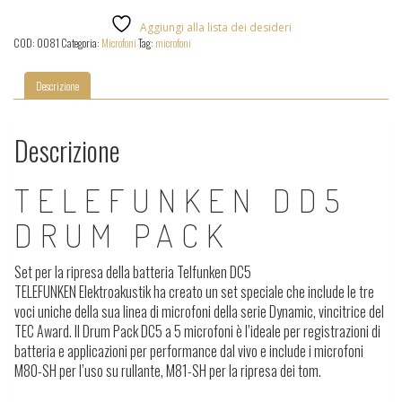
Drum
Pack
Aggiungi alla lista dei desideri
quantità
COD:
0081
Categoria:
Microfoni
Tag:
microfoni
Descrizione
Descrizione
TELEFUNKEN DD5
DRUM PACK
Set per la ripresa della batteria Telfunken DC5
TELEFUNKEN Elektroakustik ha creato un set speciale che include le tre
voci uniche della sua linea di microfoni della serie Dynamic, vincitrice del
TEC Award. Il Drum Pack DC5 a 5 microfoni è l’ideale per registrazioni di
batteria e applicazioni per performance dal vivo e include i microfoni
M80-SH per l’uso su rullante, M81-SH per la ripresa dei tom.