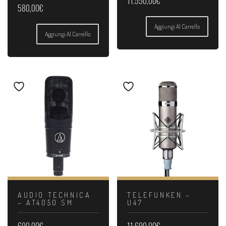
11.550,00
€
580,00
€
Aggiungi Al Carrello
Aggiungi Al Carrello
AUDIO TECHNICA
TELEFUNKEN –
– AT4050 SM
U47
690,00
€
11.690,00
€