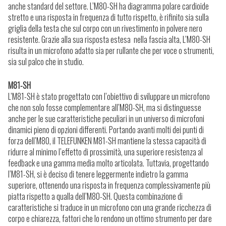
anche standard del settore. L’M80-SH ha diagramma polare cardioide
stretto e una risposta in frequenza di tutto rispetto, è rifinito sia sulla
griglia della testa che sul corpo con un rivestimento in polvere nero
resistente. Grazie alla sua risposta estesa nella fascia alta, L’M80-SH
risulta in un microfono adatto sia per rullante che per voce o strumenti,
sia sul palco che in studio.
M81-SH
L’M81-SH è stato progettato con l’obiettivo di sviluppare un microfono
che non solo fosse complementare all’M80-SH, ma si distinguesse
anche per le sue caratteristiche peculiari in un universo di microfoni
dinamici pieno di opzioni differenti. Portando avanti molti dei punti di
forza dell’M80, il TELEFUNKEN M81-SH mantiene la stessa capacità di
ridurre al minimo l’effetto di prossimità, una superiore resistenza al
feedback e una gamma media molto articolata. Tuttavia, progettando
l’M81-SH, si è deciso di tenere leggermente indietro la gamma
superiore, ottenendo una risposta in frequenza complessivamente più
piatta rispetto a qualla dell’M80-SH. Questa combinazione di
caratteristiche si traduce in un microfono con una grande ricchezza di
corpo e chiarezza, fattori che lo rendono un ottimo strumento per dare