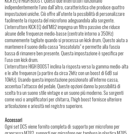
KICK EQ e HIGH BOOST. Questi due interruttori funzionano
indipendentemente l’uno dall’altro, caratteristica che produce quattro
impostazioni uniche. Ciò offre all’utente la possibilità di personalizzare
facilmente la risposta del microfono adeguandola alla sorgente.
L’interruttore KICK EQ dell’M82 impegna un filtro passivo che riduce
alcune delle frequenze medio-basse (centrate intorno a 350Hz)
comunemente tagliate quando si processa un kick drum. Questo aiuta a
mantenere il suono della cassa “inscatolato” e permette alla fascia
bassa di rimanere ben presente. Questa impostazione è specifica per
l’uso con kick drum.
L’interruttore HIGH BOOST inclina la risposta verso la gamma medio-alta
e le alte frequenze (a partire da circa 2kHz con un boost di 6dB sui
10kHz). Usando questa impostazione posizionato all’interno cassa,
accentua l’attacco del pedale. Queste opzioni danno la possibilità di
scelta tra un suono stile vintage e un suono più moderno. Su sorgenti
come voci o amplificatori per chitarra, l’high boost fornisce ulteriore
articolazione e ariosità nel registro superiore.
Accessori
Ogni set DC5 viene fornito completa di: supporto per microfono per
grancassa M782, supporti per microfono per tamburo in plastica M785,