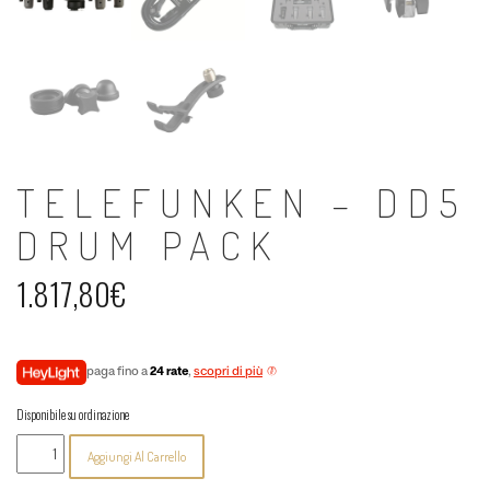
TELEFUNKEN – DD5
DRUM PACK
1.817,80
€
paga fino a
24 rate
,
scopri di più
Disponibile su ordinazione
Telefunken
Aggiungi Al Carrello
-
DD5