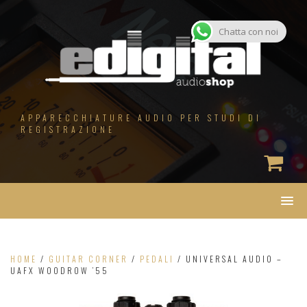
Salta
al
contenuto
Chatta con noi
APPARECCHIATURE AUDIO PER STUDI DI
REGISTRAZIONE
HOME
/
GUITAR CORNER
/
PEDALI
/ UNIVERSAL AUDIO –
UAFX WOODROW ’55