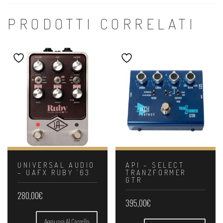
PRODOTTI CORRELATI
UNIVERSAL AUDIO
API – SELECT
– UAFX RUBY ’63
TRANZFORMER
GTR
280,00
€
395,00
€
Aggiungi Al Carrello