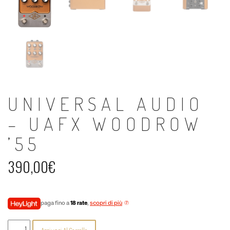
UNIVERSAL AUDIO
– UAFX WOODROW
’55
390,00
€
paga fino a
18 rate
,
scopri di più
Universal