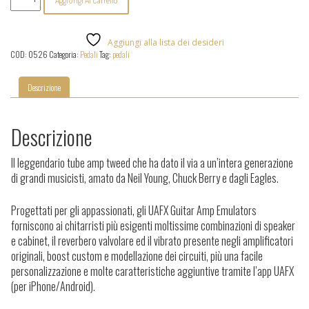
Aggiungi Al Carrello
Audio
-
UAFX
Woodrow
Aggiungi alla lista dei desideri
'55
COD:
0526
Categoria:
Pedali
Tag:
pedali
quantità
Descrizione
Descrizione
Il leggendario tube amp tweed che ha dato il via a un’intera generazione
di grandi musicisti, amato da Neil Young, Chuck Berry e dagli Eagles.
Progettati per gli appassionati, gli UAFX Guitar Amp Emulators
forniscono ai chitarristi più esigenti moltissime combinazioni di speaker
e cabinet, il reverbero valvolare ed il vibrato presente negli amplificatori
originali, boost custom e modellazione dei circuiti, più una facile
personalizzazione e molte caratteristiche aggiuntive tramite l’app UAFX
(per iPhone/Android).