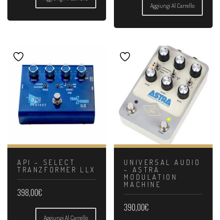
Aggiungi Al Carrello
API – SELECT
UNIVERSAL AUDIO
TRANZFORMER LLX
– ASTRA
MODULATION
MACHINE
398,00
€
390,00
€
Aggiungi Al Carrello