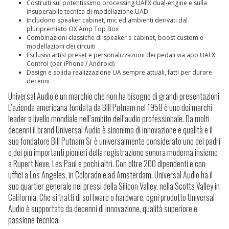
Costruiti sul potentissimo processing UAFX dual-engine e sulla
insuperabile tecnica di modellazione UAD
Includono speaker cabinet, mic ed ambienti derivati dal
pluripremiato OX Amp Top Box
Combinazioni classiche di speaker e cabinet, boost custom e
modellazioni dei circuiti
Esclusivi artist preset e personalizzazioni dei pedali via app UAFX
Control (per iPhone / Android)
Design e solida realizzazione UA sempre attuali, fatti per durare
decenni
Universal Audio è un marchio che non ha bisogno di grandi presentazioni.
L’azienda americana fondata da Bill Putnam nel 1958 è uno dei marchi
leader a livello mondiale nell’ambito dell’audio professionale. Da molti
decenni il brand Universal Audio è sinonimo di innovazione e qualità e il
suo fondatore Bill Putnam Sr è universalmente considerato uno dei padri
e dei più importanti pionieri della registrazione sonora moderna insieme
a Rupert Neve, Les Paul e pochi altri. Con oltre 200 dipendenti e con
uffici a Los Angeles, in Colorado e ad Amsterdam, Universal Audio ha il
suo quartier generale nei pressi della Silicon Valley, nella Scotts Valley in
California. Che si tratti di software o hardware, ogni prodotto Universal
Audio è supportato da decenni di innovazione, qualità superiore e
passione tecnica.