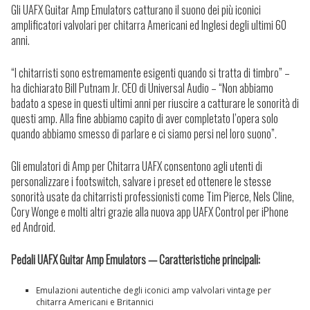
Gli UAFX Guitar Amp Emulators catturano il suono dei più iconici
amplificatori valvolari per chitarra Americani ed Inglesi degli ultimi 60
anni.
“I chitarristi sono estremamente esigenti quando si tratta di timbro” –
ha dichiarato Bill Putnam Jr. CEO di Universal Audio – “Non abbiamo
badato a spese in questi ultimi anni per riuscire a catturare le sonorità di
questi amp. Alla fine abbiamo capito di aver completato l’opera solo
quando abbiamo smesso di parlare e ci siamo persi nel loro suono”.
Gli emulatori di Amp per Chitarra UAFX consentono agli utenti di
personalizzare i footswitch, salvare i preset ed ottenere le stesse
sonorità usate da chitarristi professionisti come Tim Pierce, Nels Cline,
Cory Wonge e molti altri grazie alla nuova app UAFX Control per iPhone
ed Android.
Pedali UAFX Guitar Amp Emulators — Caratteristiche principali:
Emulazioni autentiche degli iconici amp valvolari vintage per
chitarra Americani e Britannici