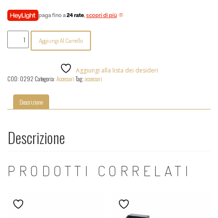
paga fino a
24 rate
,
scopri di più
Zaor
Aggiungi Al Carrello
-
Miza
X2
Flex
Aggiungi alla lista dei desideri
quantità
COD:
0292
Categoria:
Accessori
Tag:
accessori
Descrizione
Descrizione
PRODOTTI CORRELATI