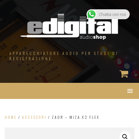
Salta
al
contenuto
Chatta con noi
APPARECCHIATURE AUDIO PER STUDI DI
REGISTRAZIONE
HOME
/
ACCESSORI
/ ZAOR – MIZA X2 FLEX