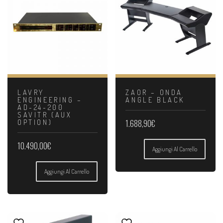
LAVRY
ZAOR – ONDA
ENGINEERING –
ANGLE BLACK
AD-24-200
SAVITR (AUX
1.688,90
€
OPTION)
10.490,00
€
Aggiungi Al Carrello
Aggiungi Al Carrello