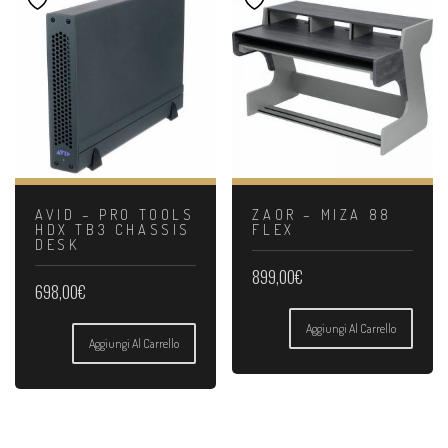
AVID – PRO TOOLS
ZAOR – MIZA 88
HDX TB3 CHASSIS
FLEX
DESK
899,00
€
698,00
€
Aggiungi Al Carrello
Aggiungi Al Carrello