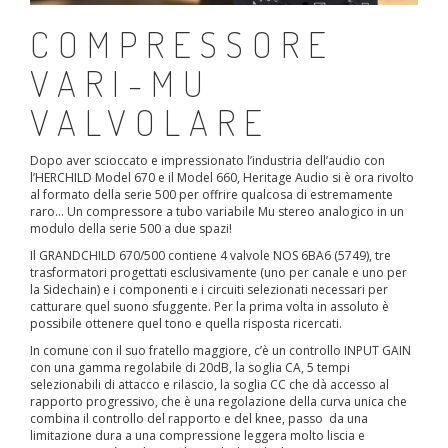
COMPRESSORE
VARI-MU
VALVOLARE
Dopo aver scioccato e impressionato l’industria dell’audio con
l’HERCHILD Model 670 e il Model 660, Heritage Audio si è ora rivolto
al formato della serie 500 per offrire qualcosa di estremamente
raro… Un compressore a tubo variabile Mu stereo analogico in un
modulo della serie 500 a due spazi!
Il GRANDCHILD 670/500 contiene 4 valvole NOS 6BA6 (5749), tre
trasformatori progettati esclusivamente (uno per canale e uno per
la Sidechain) e i componenti e i circuiti selezionati necessari per
catturare quel suono sfuggente. Per la prima volta in assoluto è
possibile ottenere quel tono e quella risposta ricercati.
In comune con il suo fratello maggiore, c’è un controllo INPUT GAIN
con una gamma regolabile di 20dB, la soglia CA, 5 tempi
selezionabili di attacco e rilascio, la soglia CC che dà accesso al
rapporto progressivo, che è una regolazione della curva unica che
combina il controllo del rapporto e del knee, passo da una
limitazione dura a una compressione leggera molto liscia e