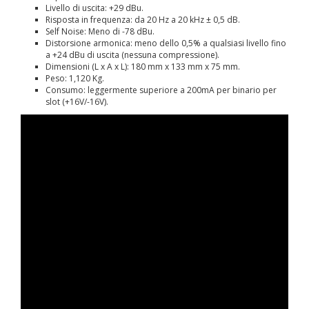
Livello di uscita: +29 dBu.
Risposta in frequenza: da 20 Hz a 20 kHz ± 0,5 dB.
Self Noise: Meno di -78 dBu.
Distorsione armonica: meno dello 0,5% a qualsiasi livello fino
a +24 dBu di uscita (nessuna compressione).
Dimensioni (L x A x L): 180 mm x 133 mm x 75 mm.
Peso: 1,120 Kg.
Consumo: leggermente superiore a 200mA per binario per
slot (+16V/-16V).