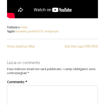
Pubblicato in
Articoli
Taggato
compressore
,
grandchild 670
,
heritage audio
NAVIGAZIONE
Arturia AudioFuse 16Rig
Solid State Logic PURE DRIVE
ARTICOLI
Lascia un commento
Il tuo indirizzo email non sarà pubblicato.
I campi obbligatori sono
contrassegnati
*
Commento
*