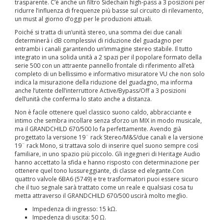
trasparente. C’è anche un filtro Sidechain high-pass a 3 posizioni per
ridurre l’influenza di frequenze più basse sul circuito di rilevamento,
un must al giorno d’oggi per le produzioni attuali.
Poiché si tratta di un’unità stereo, una somma dei due canali
determinerà i dB complessivi di riduzione del guadagno per
entrambi i canali garantendo un’immagine stereo stabile. Il tutto
integrato in una solida unità a 2 spazi per il popolare formato della
serie 500 con un attraente pannello frontale di riferimento all’età
completo di un bellissimo e informativo misuratore VU che non solo
indica la misurazione della riduzione del guadagno, ma informa
anche l’utente dell’interruttore Active/Bypass/Off a 3 posizioni
dell’unità che conferma lo stato anche a distanza.
Non è facile ottenere quel classico suono caldo, abbracciante e
intimo che sembra incollare senza sforzo un MIX in modo musicale,
ma il GRANDCHILD 670/500 lo fa perfettamente. Avendo già
progettato la versione 19¨ rack Stereo/M&S/due canali e la versione
19¨ rack Mono, si trattava solo di inserire quel suono sempre così
familiare, in uno spazio più piccolo. Gli ingegneri di Heritage Audio
hanno accettato la sfida e hanno risposto con determinazione per
ottenere quel tono lussureggiante, di classe ed elegante.Con
quattro valvole 6BA6 (5749) e tre trasformatori puoi essere sicuro
che il tuo segnale sarà trattato come un reale e qualsiasi cosa tu
metta attraverso il GRANDCHILD 670/500 uscirà molto meglio.
Impedenza di ingresso: 15 kΩ.
Impedenza di uscita: 50 Ω.