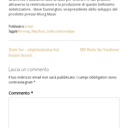
attraverso la reintroduzione e la produzione di questo bellissimo
sintetizzatore. -Steve Dunnington, vicepresidente dello sviluppo del
prodotto presso Moog Music
Pubblicato in
Articoli
Taggato
Minimoog
,
Moog Music
,
Sintetizzatore analogico
NAVIGAZIONE
Studio Tour – edigitalaudioshop feat.
MBT Master Bus Transformer
ARTICOLI
Rimshot Records
Lascia un commento
Il tuo indirizzo email non sarà pubblicato.
I campi obbligatori sono
contrassegnati
*
Commento
*