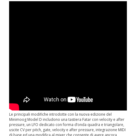
Le principali modifiche introdotte con la nuova edizione del
Minimoog Model D includono una tastiera Fatar con velocity e after
pressure, un LFO dedicato con forma d’onda quadra e triangolare,
uscite CV per pitch, gate, velocity e after pressure, integrazione MIDI
di base ed una modifica al mixer che consente di avere ancora