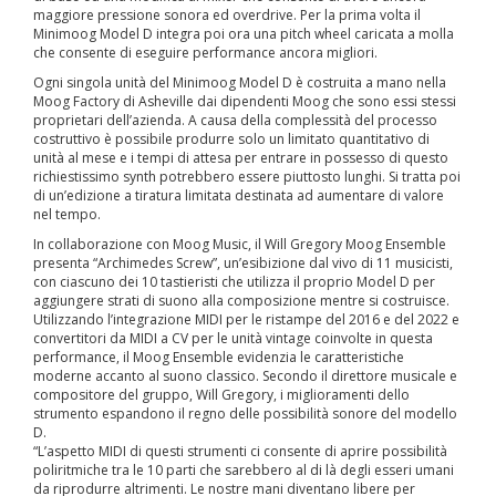
maggiore pressione sonora ed overdrive. Per la prima volta il
Minimoog Model D integra poi ora una pitch wheel caricata a molla
che consente di eseguire performance ancora migliori.
Ogni singola unità del Minimoog Model D è costruita a mano nella
Moog Factory di Asheville dai dipendenti Moog che sono essi stessi
proprietari dell’azienda. A causa della complessità del processo
costruttivo è possibile produrre solo un limitato quantitativo di
unità al mese e i tempi di attesa per entrare in possesso di questo
richiestissimo synth potrebbero essere piuttosto lunghi. Si tratta poi
di un’edizione a tiratura limitata destinata ad aumentare di valore
nel tempo.
In collaborazione con Moog Music, il Will Gregory Moog Ensemble
presenta “Archimedes Screw”, un’esibizione dal vivo di 11 musicisti,
con ciascuno dei 10 tastieristi che utilizza il proprio Model D per
aggiungere strati di suono alla composizione mentre si costruisce.
Utilizzando l’integrazione MIDI per le ristampe del 2016 e del 2022 e
convertitori da MIDI a CV per le unità vintage coinvolte in questa
performance, il Moog Ensemble evidenzia le caratteristiche
moderne accanto al suono classico. Secondo il direttore musicale e
compositore del gruppo, Will Gregory, i miglioramenti dello
strumento espandono il regno delle possibilità sonore del modello
D.
“L’aspetto MIDI di questi strumenti ci consente di aprire possibilità
poliritmiche tra le 10 parti che sarebbero al di là degli esseri umani
da riprodurre altrimenti. Le nostre mani diventano libere per