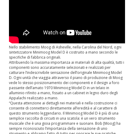
Nello stabilimento Moog di Asheville, nella Carolina del Nord, ogni
sintetizzatore Minimoog Model D è costruito a mano secondo le
specifiche di fabbrica originali.
Attribuendo la massima importanza ai materiali di alta qualità, tutti i
componenti sono accuratamente selezionati e realizzati per
catturare l’indescrivibile sensazione dell’originale Minimoog Model
D. Ogni unità che viaggia attraverso il piano di produzione di Moog
vede lo stesso posizionamento dei componenti e il design a foro
passante dell’amato 1970 Minimoog Model D in un telaio in
alluminio rifinito a mano, fissato a un cabinet in legno duro degli
Appalachi realizzato a mano.
“Questa attenzione ai dettagli nei materiali e nella costruzione ci
consente di connetterci direttamente all’eredità e al carattere di
questo strumento leggendario. Il Minimoog Model D è più di una
semplice raccolta di circuiti in una scatola: è un vero strumento
musicale che è una gioia programmare e suonare. Bob [Moog] ha
sempre riconosciuto l’importanza della sensazione di uno
strumento e abbiamo fatto di tutto per onorare le sue pratiche