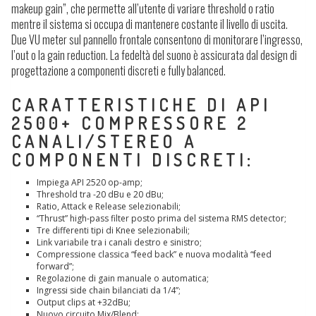
makeup gain”, che permette all’utente di variare threshold o ratio
mentre il sistema si occupa di mantenere costante il livello di uscita.
Due VU meter sul pannello frontale consentono di monitorare l’ingresso,
l’out o la gain reduction. La fedeltà del suono è assicurata dal design di
progettazione a componenti discreti e fully balanced.
CARATTERISTICHE DI API
2500+ COMPRESSORE 2
CANALI/STEREO A
COMPONENTI DISCRETI:
Impiega API 2520 op-amp;
Threshold tra -20 dBu e 20 dBu;
Ratio, Attack e Release selezionabili;
“Thrust” high-pass filter posto prima del sistema RMS detector;
Tre differenti tipi di Knee selezionabili;
Link variabile tra i canali destro e sinistro;
Compressione classica “feed back” e nuova modalità “feed
forward”;
Regolazione di gain manuale o automatica;
Ingressi side chain bilanciati da 1/4”;
Output clips at +32dBu;
Nuovo circuito Mix/Blend;