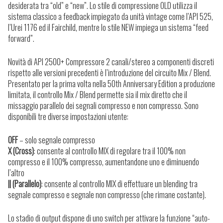
desiderata tra “old” e “new”. Lo stile di compressione OLD utilizza il
sistema classico a feedback impiegato da unità vintage come l’API 525,
l’Urei 1176 ed il Fairchild, mentre lo stile NEW impiega un sistema “feed
forward”.
Novità di API 2500+ Compressore 2 canali/stereo a componenti discreti
rispetto alle versioni precedenti è l’introduzione del circuito Mix / Blend.
Presentato per la prima volta nella 50th Anniversary Edition a produzione
limitata, il controllo Mix / Blend permette sia il mix diretto che il
missaggio parallelo dei segnali compresso e non compresso. Sono
disponibili tre diverse impostazioni utente:
OFF
– solo segnale compresso
X (Cross)
: consente al controllo MIX di regolare tra il 100% non
compresso e il 100% compresso, aumentandone uno e diminuendo
l’altro
|| (Parallelo)
: consente al controllo MIX di effettuare un blending tra
segnale compresso e segnale non compresso (che rimane costante).
Lo stadio di output dispone di uno switch per attivare la funzione “auto-