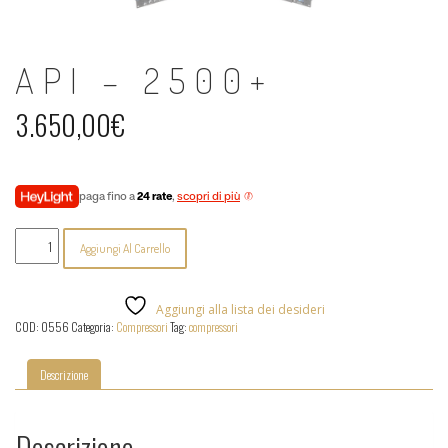
API – 2500+
3.650,00
€
paga fino a
24 rate
,
scopri di più
API
Aggiungi Al Carrello
-
2500+
quantità
Aggiungi alla lista dei desideri
COD:
0556
Categoria:
Compressori
Tag:
compressori
Descrizione
Descrizione