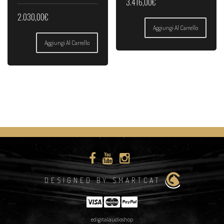
3.416,00
€
2.030,00
€
Aggiungi Al Carrello
Aggiungi Al Carrello
DESIGNED BY SMARTCAT
edigitalaudioshop