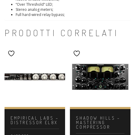
“Over Threshold” LED;
Stereo analog meters;
Full hard-wired relay bypass;
PRODOTTI CORRELATI
EMPIRICAL LABS –
SHADOW HILLS –
DISTRESSOR EL8X
MASTERING
COMPRESSOR