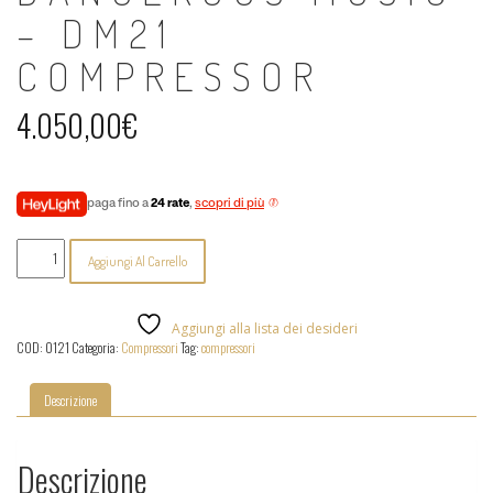
– DM21
COMPRESSOR
4.050,00
€
paga fino a
24 rate
,
scopri di più
Dangerous
Aggiungi Al Carrello
Music
-
DM21
Compressor
Aggiungi alla lista dei desideri
quantità
COD:
0121
Categoria:
Compressori
Tag:
compressori
Descrizione
Descrizione