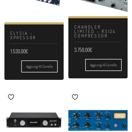
CHANDLER
LIMITED – RS124
ELYSIA –
COMPRESSOR
XPRESSOR
3.750,00
€
1.530,00
€
Aggiungi Al Carrello
Aggiungi Al Carrello