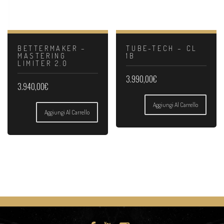
BETTERMAKER –
TUBE-TECH – CL
MASTERING
1B
LIMITER 2.0
3.990,00
€
3.940,00
€
Aggiungi Al Carrello
Aggiungi Al Carrello