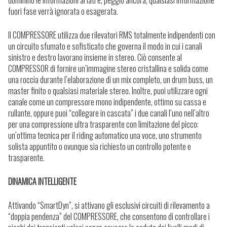
dominino le informazioni ai lati e, peggio ancora, qualsiasi informazione
fuori fase verrà ignorata o esagerata.
Il COMPRESSORE utilizza due rilevatori RMS totalmente indipendenti con
un circuito sfumato e sofisticato che governa il modo in cui i canali
sinistro e destro lavorano insieme in stereo. Ciò consente al
COMPRESSOR di fornire un’immagine stereo cristallina e solida come
una roccia durante l’elaborazione di un mix completo, un drum buss, un
master finito o qualsiasi materiale stereo. Inoltre, puoi utilizzare ogni
canale come un compressore mono indipendente, ottimo su cassa e
rullante, oppure puoi “collegare in cascata” i due canali l’uno nell’altro
per una compressione ultra trasparente con limitazione del picco:
un’ottima tecnica per il riding automatico una voce, uno strumento
solista appuntito o ovunque sia richiesto un controllo potente e
trasparente.
DINAMICA INTELLIGENTE
Attivando “SmartDyn”, si attivano gli esclusivi circuiti di rilevamento a
“doppia pendenza” del COMPRESSORE, che consentono di controllare i