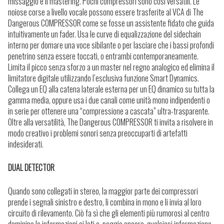
missaggio e il mastering. Pochi compressori sono così versatili. Le
noiose corse a livello vocale possono essere trasferite al VCA di The
Dangerous COMPRESSOR come se fosse un assistente fidato che guida
intuitivamente un fader. Usa le curve di equalizzazione del sidechain
interno per domare una voce sibilante o per lasciare che i bassi profondi
penetrino senza essere toccati, o entrambi contemporaneamente.
Limita il picco senza sforzo a un master nel regno analogico ed elimina il
limitatore digitale utilizzando l’esclusiva funzione Smart Dynamics.
Collega un EQ alla catena laterale esterna per un EQ dinamico su tutta la
gamma media, oppure usa i due canali come unità mono indipendenti o
in serie per ottenere una “compressione a cascata” ultra-trasparente.
Oltre alla versatilità, The Dangerous COMPRESSOR ti invita a risolvere in
modo creativo i problemi sonori senza preoccuparti di artefatti
indesiderati.
DUAL DETECTOR
Quando sono collegati in stereo, la maggior parte dei compressori
prende i segnali sinistro e destro, li combina in mono e li invia al loro
circuito di rilevamento. Ciò fa sì che gli elementi più rumorosi al centro