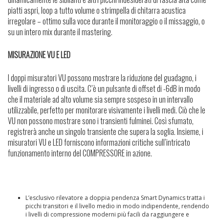
piatti aspri, loop a tutto volume o strimpella di chitarra acustica
irregolare – ottimo sulla voce durante il monitoraggio o il missaggio, o
su un intero mix durante il mastering.
MISURAZIONE VU E LED
I doppi misuratori VU possono mostrare la riduzione del guadagno, i
livelli di ingresso o di uscita. C’è un pulsante di offset di -6dB in modo
che il materiale ad alto volume sia sempre sospeso in un intervallo
utilizzabile, perfetto per monitorare visivamente i livelli medi. Ciò che le
VU non possono mostrare sono i transienti fulminei. Così sfumato,
registrerà anche un singolo transiente che supera la soglia. Insieme, i
misuratori VU e LED forniscono informazioni critiche sull’intricato
funzionamento interno del COMPRESSORE in azione.
L’esclusivo rilevatore a doppia pendenza Smart Dynamics tratta i
picchi transitori e il livello medio in modo indipendente, rendendo
i livelli di compressione moderni più facili da raggiungere e