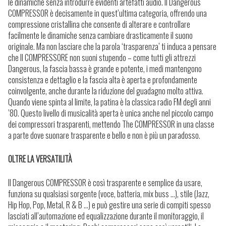
le dinamiche senza introdurre evidenti artefatti audio. Il Dangerous
COMPRESSOR è decisamente in quest’ultima categoria, offrendo una
compressione cristallina che consente di alterare e controllare
facilmente le dinamiche senza cambiare drasticamente il suono
originale. Ma non lasciare che la parola ‘trasparenza’ ti induca a pensare
che Il COMPRESSORE non suoni stupendo – come tutti gli attrezzi
Dangerous, la fascia bassa è grande e potente, i medi mantengono
consistenza e dettaglio e la fascia alta è aperta e profondamente
coinvolgente, anche durante la riduzione del guadagno molto attiva.
Quando viene spinta al limite, la patina è la classica radio FM degli anni
’80. Questo livello di musicalità aperta è unica anche nel piccolo campo
dei compressori trasparenti, mettendo The COMPRESSOR in una classe
a parte dove suonare trasparente e bello e non è più un paradosso.
OLTRE LA VERSATILITÀ
Il Dangerous COMPRESSOR è così trasparente e semplice da usare,
funziona su qualsiasi sorgente (voce, batteria, mix buss …), stile (Jazz,
Hip Hop, Pop, Metal, R & B …) e può gestire una serie di compiti spesso
lasciati all’automazione ed equalizzazione durante il monitoraggio, il