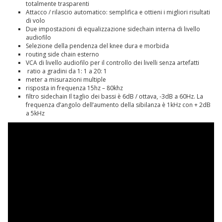
totalmente trasparenti
Attacco / rilascio automatico: semplifica e ottieni i migliori risultati
di volo
Due impostazioni di equalizzazione sidechain interna di livello
audiofilo
Selezione della pendenza del knee dura e morbida
routing side chain esterno
VCA di livello audiofilo per il controllo dei livelli senza artefatti
ratio a gradini da 1: 1 a 20: 1
meter a misurazioni multiple
risposta in frequenza 15hz – 80khz
filtro sidechain Il taglio dei bassi è 6dB / ottava, -3dB a 60Hz.
La
frequenza d’angolo dell’aumento della sibilanza è 1kHz con + 2dB
a 5kHz