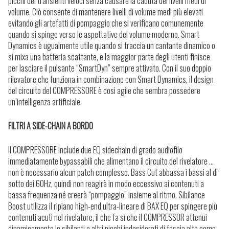
picchi dei transienti veloci senza causare la caduta dei livelli medi di
volume. Ciò consente di mantenere livelli di volume medi più elevati
evitando gli artefatti di pompaggio che si verificano comunemente
quando si spinge verso le aspettative del volume moderno. Smart
Dynamics è ugualmente utile quando si traccia un cantante dinamico o
si mixa una batteria scattante, e la maggior parte degli utenti finisce
per lasciare il pulsante “SmartDyn” sempre attivato. Con il suo doppio
rilevatore che funziona in combinazione con Smart Dynamics, il design
del circuito del COMPRESSORE è così agile che sembra possedere
un’intelligenza artificiale.
FILTRI A SIDE-CHAIN A BORDO
Il COMPRESSORE include due EQ sidechain di grado audiofilo
immediatamente bypassabili che alimentano il circuito del rivelatore …
non è necessario alcun patch complesso. Bass Cut abbassa i bassi al di
sotto dei 60Hz, quindi non reagirà in modo eccessivo ai contenuti a
bassa frequenza né creerà “pompaggio” insieme al ritmo. Sibilance
Boost utilizza il ripiano high-end ultra-lineare di BAX EQ per spingere più
contenuti acuti nel rivelatore, il che fa sì che il COMPRESSOR attenui
dinamicamente le sibilanti e altri picchi indesiderati di fascia alta come