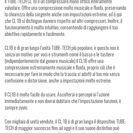
ll TUBE-TECH CL 1B è un compressore mono ottico interamente
valvolare.
Offre una compressione molto musicale e fluida, preservando
la chiarezza della sorgente anche con impostazioni estreme, ed è qui
che CL 1B si distingue davvero rispetto ad altri compressori. Inoltre, il
funzionamento è molto intuitivo, consentendo di raggiungere il tuo
obiettivo rapidamente e facilmente.
CL1B è di gran lunga l’unità TUBE-TECH più popolare, e questo non è
senza un motivo: per voci e strumenti come il basso e le tastiere
(indipendentemente dal genere musicale) il CL1B offre una
compressione estremamente musicale e fluida, proprio ciò che è
necessario per fare in modo che la traccia si adatti al tuo mix senza
confusione o distorsione, anche a impostazioni molto estreme.
Il CL1B è molto facile da usare. Ascolterai e percepirai l’azione
immediatamente e non dovrai dubitare che l’impostazione funzioni, è
sempre ovvio.
Con migliaia di unità vendute, il CL 1B è di gran lunga il dispositivo TUBE-
TECH di maggior successo fino ad oggi e il suo suono distintivo può