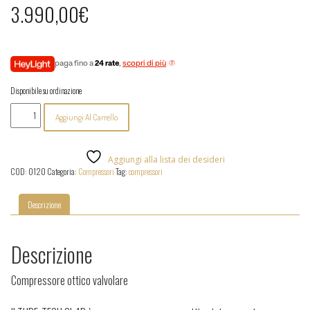
3.990,00
€
paga fino a
24 rate
,
scopri di più
Disponibile su ordinazione
Tube-
Aggiungi Al Carrello
Tech
-
CL
1B
Aggiungi alla lista dei desideri
quantità
COD:
0120
Categoria:
Compressori
Tag:
compressori
Descrizione
Descrizione
Compressore ottico valvolare