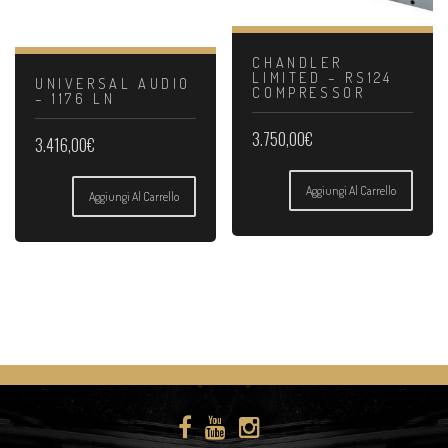
CHANDLER
LIMITED – RS124
UNIVERSAL AUDIO
COMPRESSOR
– 1176 LN
3.750,00
€
3.416,00
€
Aggiungi Al Carrello
Aggiungi Al Carrello