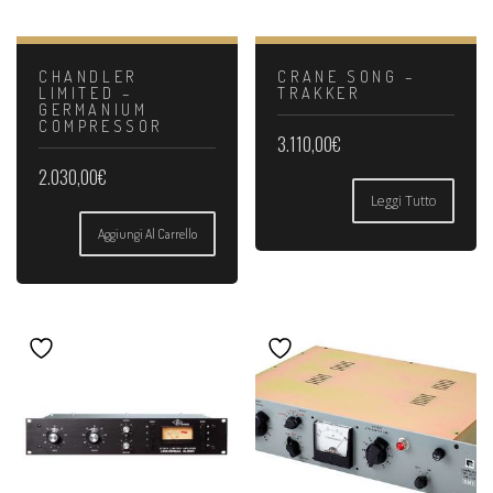
CHANDLER
CRANE SONG –
LIMITED –
TRAKKER
GERMANIUM
COMPRESSOR
3.110,00
€
2.030,00
€
Leggi Tutto
Aggiungi Al Carrello