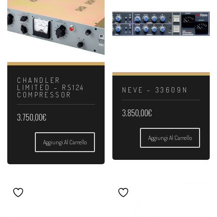
CHANDLER
LIMITED – RS124
NEVE – 33609N
COMPRESSOR
3.850,00
€
3.750,00
€
Aggiungi Al Carrello
Aggiungi Al Carrello