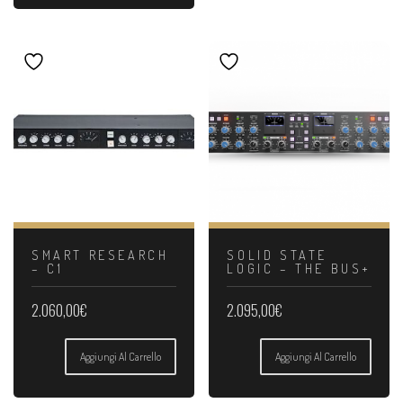
SMART RESEARCH
SOLID STATE
– C1
LOGIC – THE BUS+
2.060,00
€
2.095,00
€
Aggiungi Al Carrello
Aggiungi Al Carrello