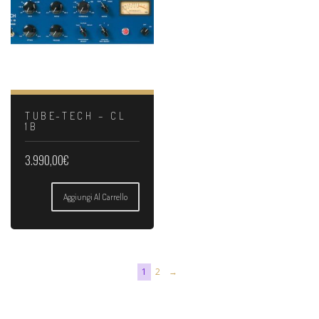
TUBE-TECH – CL
1B
3.990,00
€
Aggiungi Al Carrello
1
2
→