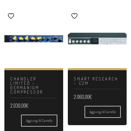
CHANDLER
SMART RESEARCH
LIMITED –
– C2M
GERMANIUM
COMPRESSOR
2.060,00
€
2.030,00
€
Aggiungi Al Carrello
Aggiungi Al Carrello