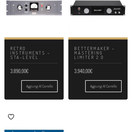
RETRO
BETTERMAKER –
INSTRUMENTS –
MASTERING
STA-LEVEL
LIMITER 2.0
3.890,00
€
3.940,00
€
Aggiungi Al Carrello
Aggiungi Al Carrello