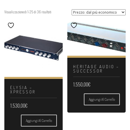
Prezzo:
Visualizzazione di 1-25 di 36 risultati
dal
più
economico
HERITAGE AUDIO –
SUCCESSOR
1.550,00
€
ELYSIA –
XPRESSOR
Aggiungi Al Carrello
1.530,00
€
Aggiungi Al Carrello