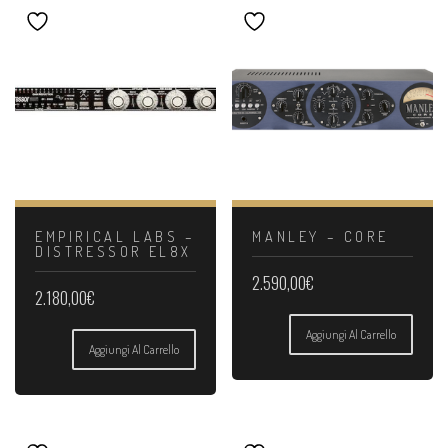
EMPIRICAL LABS –
MANLEY – CORE
DISTRESSOR EL8X
2.590,00
€
2.180,00
€
Aggiungi Al Carrello
Aggiungi Al Carrello