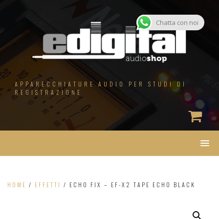
Salta
al
contenuto
Chatta con noi
APPARECCHIATURE AUDIO PER STUDI DI
REGISTRAZIONE
HOME
/
EFFETTI
/ ECHO FIX – EF-X2 TAPE ECHO BLACK