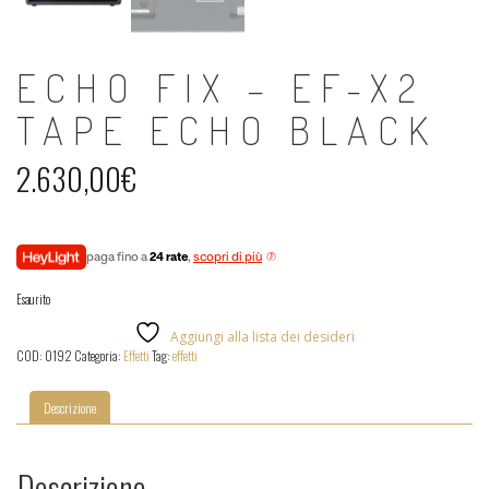
ECHO FIX – EF-X2
TAPE ECHO BLACK
2.630,00
€
paga fino a
24 rate
,
scopri di più
Esaurito
Aggiungi alla lista dei desideri
COD:
0192
Categoria:
Effetti
Tag:
effetti
Descrizione
Descrizione