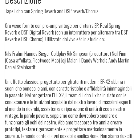
Tape Echo con Spring Reverb and DSP reverb/Chorus
Ora viene fornito con pre-amp vintage per chitarra EP, Real Spring
Reverb e DSP Digital Reverb (con un interruttore per alternare tra DSP
Reverb e DSP Chorus). Utilizzato dal vivo e/o in studio da:
Nils Frahm Hannes Bieger Coldplay Rik Simpson (produttore) Neil Finn
(Casa affollata, Fleetwood Mac) Joji Malani I Dandy Warhols Andy Martin
Daniel Steinhardt
Un effetto classico, progettato per gli utenti moderni: EF-X2 abbina i
suoni che conosci e ami, con caratteristiche e affidabilità inimmaginabili
in passato. Nel progettare l’EF-X2, il team di Echo Fix ha iniziato con le
conoscenze e le intuizioni acquisite dal nostro lavoro di massimi esperti
al mondo in ricambi, assistenza e riparazione di unità di eco a nastro
vintage. In parole povere, sappiamo come dovrebbero suonare e
funzionare gli echi del nastro. Abbiamo trascorso tre anni a creare
prototipi, testare rigorosamente e progettare meticolosamente in
segreto, tenendo conto di ogni possibile applicazione. Non siamo riusciti