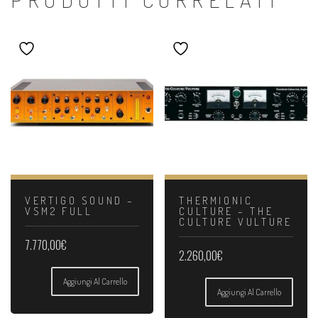
VERTIGO SOUND –
THERMIONIC
VSM2 FULL
CULTURE – THE
CULTURE VULTURE
7.770,00
€
2.260,00
€
Aggiungi Al Carrello
Aggiungi Al Carrello