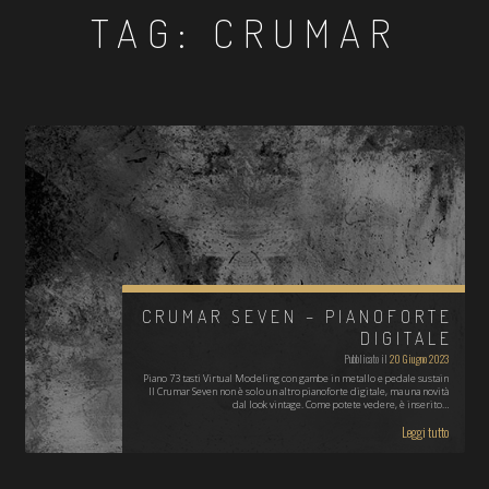
TAG:
CRUMAR
CRUMAR SEVEN – PIANOFORTE
DIGITALE
Pubblicato il
20 Giugno 2023
Piano 73 tasti Virtual Modeling con gambe in metallo e pedale sustain
Il Crumar Seven non è solo un altro pianoforte digitale, ma una novità
dal look vintage. Come potete vedere, è inserito…
Leggi tutto