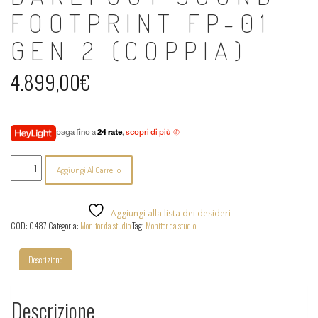
FOOTPRINT FP-01
GEN 2 (COPPIA)
4.899,00
€
paga fino a
24 rate
,
scopri di più
Barefoot
Aggiungi Al Carrello
Sound
-
Footprint
FP-
Aggiungi alla lista dei desideri
01
COD:
0487
Categoria:
Monitor da studio
Tag:
Monitor da studio
Gen
2
(coppia)
Descrizione
quantità
Descrizione