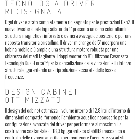
TECNOLOGIA DRIVER
RIDISEGNATA
Ogni driver è stato completamente ridisegnato per le prestazioni Gen2. Il
nuovo tweeter dual-ring radiator da 1″ presenta un cono color alluminio,
struttura magnetica rinforzata e camera waveguide posteriore per una
risposta transitoria cristallina. Il driver midrange da 5″ incorpora una
bobina mobile più ampia e una struttura motore robusta per una
chiarezza dei medi tagliente. I doppi woofer da 8″ utilizzano l’avanzata
tecnologia Dual-Force™ per la cancellazione delle vibrazioni e il rinforzo
strutturale, garantendo una riproduzione accurata delle basse
frequenze.
DESIGN CABINET
OTTIMIZZATO
Il design del cabinet ottimizza il volume interno di 12,8 litri all’interno di
dimensioni compatte, fornendo l’ambiente acustico necessario per la
configurazione avanzata dei driver per performare al massimo. La
costruzione sostanziale di 18,3 kg garantisce stabilità meccanica e
controllo delle risonanze, critico per mantenere l’accuratezza ad alti