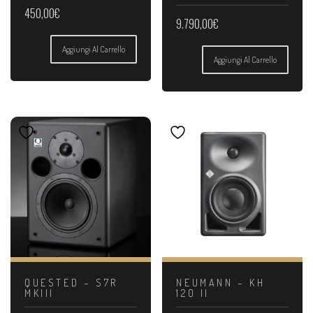
450,00
€
9.790,00
€
Aggiungi Al Carrello
Aggiungi Al Carrello
QUESTED – S7R
NEUMANN – KH
MKIII
120 II