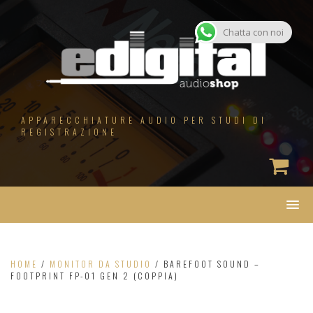
Salta
al
contenuto
Chatta con noi
APPARECCHIATURE AUDIO PER STUDI DI
REGISTRAZIONE
HOME
/
MONITOR DA STUDIO
/ BAREFOOT SOUND –
FOOTPRINT FP-01 GEN 2 (COPPIA)