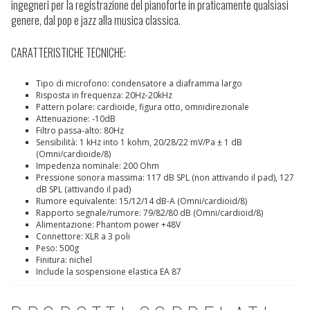
ingegneri per la registrazione del pianoforte in praticamente qualsiasi
genere, dal pop e jazz alla musica classica.
CARATTERISTICHE TECNICHE:
Tipo di microfono: condensatore a diaframma largo
Risposta in frequenza: 20Hz-20kHz
Pattern polare: cardioide, figura otto, omnidirezionale
Attenuazione: -10dB
Filtro passa-alto: 80Hz
Sensibilità: 1 kHz into 1 kohm, 20/28/22 mV/Pa ± 1 dB
(Omni/cardioide/8)
Impedenza nominale: 200 Ohm
Pressione sonora massima: 117 dB SPL (non attivando il pad), 127
dB SPL (attivando il pad)
Rumore equivalente: 15/12/14 dB-A (Omni/cardioid/8)
Rapporto segnale/rumore: 79/82/80 dB (Omni/cardioid/8)
Alimentazione: Phantom power +48V
Connettore: XLR a 3 poli
Peso: 500g
Finitura: nichel
Include la sospensione elastica EA 87