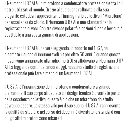
Il Neumann U 87 Ai è un microfono a condensatore professionale tra i più
noti e utilizzati al mondo. Grazie al suo suono raffinato e alla sua
elegante estetica, rappresenta nell’immaginario collettivo il “Microfono”
per eccellenza da studio. Il Neumann U 87 Ai è uno standard per la
registrazione di voci. Con tre diverse polarità e opzioni di pad e low cut, è
adattabile a una vasta gamma di applicazioni.
Il Neumann U 87 Ai è una vera leggenda. Introdotto nel 1967, ha
plasmato il suono di innumerevoli hit per oltre 50 anni. E quando queste
hit venivano annunciate alla radio, molti DJ si affidavano al Neumann U 87
Ai. La leggenda continua: ancora oggi, nessuno studio di registrazione
professionale può fare a meno di un Neumann U 87 Ai.
Il U 87 Ai è l’incarnazione del microfono a condensatore a grande
diaframma. Il suo corpo affusolato e il design iconico è diventato parte
della coscienza collettiva: questo è ciò che un microfono da studio
dovrebbe essere. Lo stesso vale per il suo suono: il U 87 Ai rappresenta
la qualità da studio, e nel corso dei decenni è diventato lo standard con
cui gli altri microfoni sono misurati.