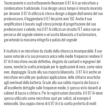
Tecnicamente e costruttivamente Neumann U 87 Ai è un microfono a
condensatore tradizionale, il cui design senza tempo è rimasto invariato
per decenni. U 87 Ai utilizza lo stesso design a doppio diaframma del suo
predecessore, il leggendario U 67 dei primi anni ’60. Anche il suo
amplificatore è basato sugli stessi principi di progettazione del suo
predecessore a valvole, ma U 87 Ai utilizza un circuito FET unico con un
percorso del segnale minimo e un’uscita bilanciata a trasformatore,
garantendo la massima integrità e pulizia del segnale
Il risultato è un microfono da studio dalla chiarezza incomparabile. Il suo
suono naturale e la sua presenza unica nelle medie frequenze rendono U
87 Ai il microfono vocale definitivo, elogiato da cantanti e ingegneri del
suono, nonché la scelta principale per le applicazioni di voce, come voice
over, doppiaggio. Grazie alla sua risposta bilanciata , U 87 Ai è anche un
microfono versatile per qualsiasi applicazione, delle chitarre acustiche
agli overhead della batteria. Grazie alla sua solida risposta dei bassi e
all’eccellente dettaglio sulle frequenze medie, è spesso visto davanti ai
cabinet di basso e chitarra. Per le registrazioni classiche, il U 87 Ai viene
spesso utilizzato come microfono spot per solisti, ad esempio il
violoncello. Una coppia stereo di U 87 Ai è la scelta preferita di molti