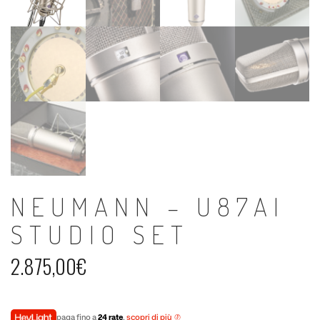
NEUMANN – U87AI
STUDIO SET
2.875,00
€
paga fino a
24 rate
,
scopri di più