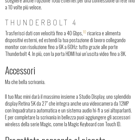
scegliere anche l’opzione 10Gb Ethernet per una connessione di rete fino
a 10 volte più veloce.
THUNDERBOLT 4
10
Trasferisci dati con velocità fino a 40 Gbps,
ricarica e alimenta
dispositivi esterni, ed estendi la tua postazione di lavoro collegando
monitor con risoluzione fino a 6K a 60Hz: tutto grazie alle porte
Thunderbolt 4. In più, con la porta HDMI hai un’uscita video fino a 8K.
Accessori
Ma che bella scrivania.
Il tuo Mac mini darà il massimo insieme a Studio Display, uno splendido
display Retina 5K da 27″ che integra anche una videocamera da 12MP
con Inquadratura automatica e un sistema audio hi-fi a sei altoparlanti.
E per completare la scrivania in bellezza puoi aggiungere gli accessori
wireless della serie Magic, come la Magic Keyboard con Touch ID.