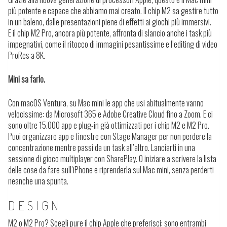
più potente e capace che abbiamo mai creato. Il chip M2 sa gestire tutto
in un baleno, dalle presentazioni piene di effetti ai giochi più immersivi.
E il chip M2 Pro, ancora più potente, affronta di slancio anche i task più
impegnativi, come il ritocco di immagini pesantissime e l’editing di video
ProRes a 8K.
Mini sa farlo.
Con macOS Ventura, su Mac mini le app che usi abitualmente vanno
velocissime: da Microsoft 365 e Adobe Creative Cloud fino a Zoom. E ci
sono oltre 15.000 app e plug-in già ottimizzati per i chip M2 e M2 Pro.
Puoi organizzare app e finestre con Stage Manager per non perdere la
concentrazione mentre passi da un task all’altro. Lanciarti in una
sessione di gioco multiplayer con SharePlay. O iniziare a scrivere la lista
delle cose da fare sull’iPhone e riprenderla sul Mac mini, senza perderti
neanche una spunta.
DESIGN
M2 o M2 Pro? Scegli pure il chip Apple che preferisci: sono entrambi