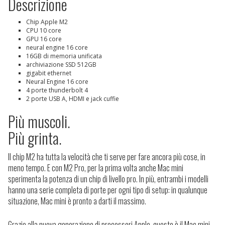
Descrizione
Chip Apple M2
CPU 10 core
GPU 16 core
neural engine 16 core
16GB di memoria unificata
archiviazione SSD 512GB
gigabit ethernet
Neural Engine 16 core
4 porte thunderbolt 4
2 porte USB A, HDMI e jack cuffie
Più muscoli.
Più grinta.
Il chip M2 ha tutta la velocità che ti serve per fare ancora più cose, in
meno tempo. E con M2 Pro, per la prima volta anche Mac mini
sperimenta la potenza di un chip di livello pro. In più, entrambi i modelli
hanno una serie completa di porte per ogni tipo di setup: in qualunque
situazione, Mac mini è pronto a darti il massimo.
Grazie alla nuova generazione di processori Apple, questo è il Mac mini