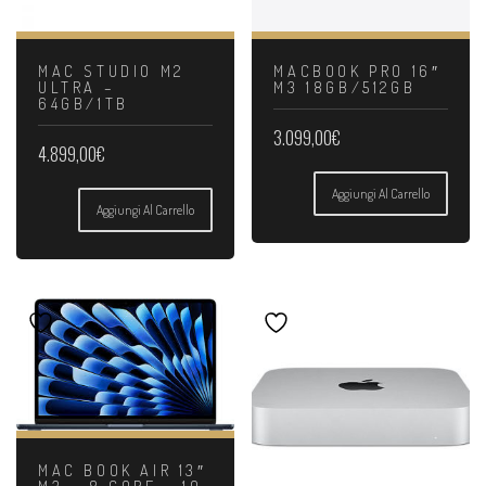
MAC STUDIO M2
MACBOOK PRO 16″
ULTRA –
M3 18GB/512GB
64GB/1TB
3.099,00
€
4.899,00
€
Aggiungi Al Carrello
Aggiungi Al Carrello
MAC BOOK AIR 13″