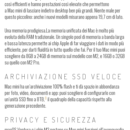
così efficienti e hanno prestazioni così elevate che permettono
a Mac mini di lasciare indietro desktop ben più grandi. Niente male per
questo piccolino: anche i nuovi modelli misurano appena 19,7 cm di lato.
Una memoria prodigiosa.
La memoria unificata dei Mac è molto più
evoluta della RAM tradizionale. Un singolo pool di memoria a banda larga
e bassa latenza permette ai chip Apple di far viaggiare i dati in modo più
efficiente, per darti fluidità in tutto quello che fai. Per il tuo Mac mini puoi
scegliere da 8GB a 24GB di memoria sul modello con M2, e 16GB o 32GB
su quello con M2 Pro.
ARCHIVIAZIONE SSD VELOCE
Mac mini ha un’archiviazione 100% flash e ti dà spazio in abbondanza
per foto, video, documenti e app: puoi scegliere di configurarlo con
8
un’unità SSD fino a 8TB,
il quadruplo della capacità rispetto alla
generazione precedente.
PRIVACY E SICUREZZA
macOS Ventura e i chip M2 portano su Mac mini funzioni all’avanguardia