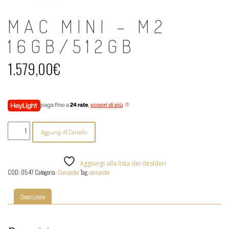
MAC MINI – M2
16GB/512GB
1.579,00
€
paga fino a
24 rate
,
scopri di più
Mac
Aggiungi Al Carrello
Mini
-
M2
16GB/512GB
Aggiungi alla lista dei desideri
quantità
COD:
0547
Categoria:
Computer
Tag:
computer
Descrizione