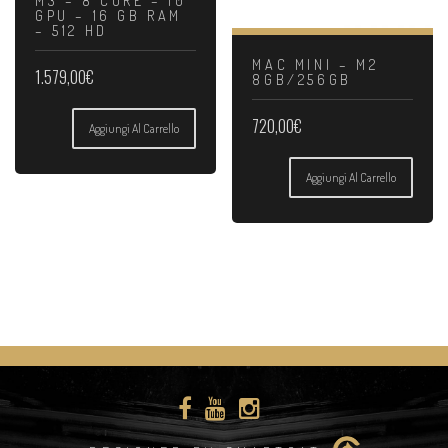
M3 – 8 CORE – 10
GPU – 16 GB RAM
– 512 HD
MAC MINI – M2
1.579,00
€
8GB/256GB
720,00
€
Aggiungi Al Carrello
Aggiungi Al Carrello